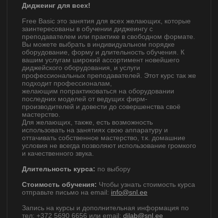
Диджеинг для всех!
Free Basic это занятия для всех желающих, которые
заинтересованы в обучении диджеингу с
преподавателем или практике в свободном формате.
Вы можете выбрать в индивидуальном порядке
оборудование, форму и длительность обучения. К
вашим услугам широкий ассортимент новейшего
диджейского оборудования, и услуги
профессиональных преподавателей. Этот курс так же
подходит профессионалам,
желающим попрактиковаться на оборудовании
последних моделей от ведущих фирм-
производителей и довести до совершенства своё
мастерство.
Для желающих, также, есть возможность
использовать на занятиях свою аппаратуру и
оттачивать собственное мастерство, т.к. домашние
условия не всегда позволяют использование громкого
и качественного звука.
Длительность курса:
по выбору
Стоимость обучения:
Чтобы узнать стоимость курса
отправьте письмо на email:
info@snl.ee
Запись на курсы и дополнительная информация по
тел: +372 5690 6656 или email:
djlab@snl.ee